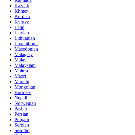
Kannada
Kazakh
Khmer
Kurdish
Kyrgyz
Latin
Latvian
Lithuanian
Luxembou..
Macedonian
Malagasy
Malay
Malayalam
Maltese
Maori
Marathi
Mongolian
Burmese
Nepali
Norwegian
Pashto
Persian
Punjabi
Serbian
Sesotho