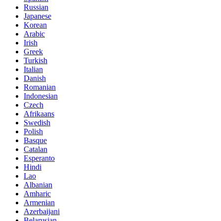
Russian
Japanese
Korean
Arabic
Irish
Greek
Turkish
Italian
Danish
Romanian
Indonesian
Czech
Afrikaans
Swedish
Polish
Basque
Catalan
Esperanto
Hindi
Lao
Albanian
Amharic
Armenian
Azerbaijani
Belarusian